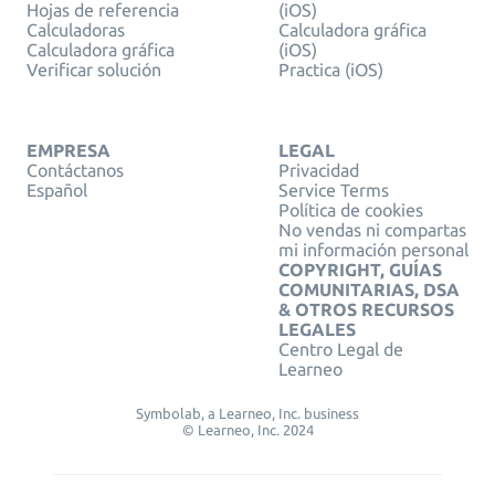
Hojas de referencia
(iOS)
Calculadoras
Calculadora gráfica
Calculadora gráfica
(iOS)
Verificar solución
Practica (iOS)
EMPRESA
LEGAL
Contáctanos
Privacidad
Español
Service Terms
Política de cookies
No vendas ni compartas
mi información personal
COPYRIGHT, GUÍAS
COMUNITARIAS, DSA
& OTROS RECURSOS
LEGALES
Centro Legal de
Learneo
Symbolab, a Learneo, Inc. business
© Learneo, Inc. 2024