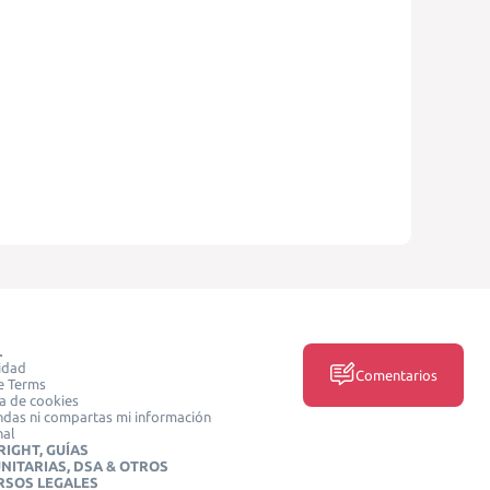
L
idad
Comentarios
e Terms
ca de cookies
das ni compartas mi información
nal
IGHT, GUÍAS
NITARIAS, DSA & OTROS
RSOS LEGALES