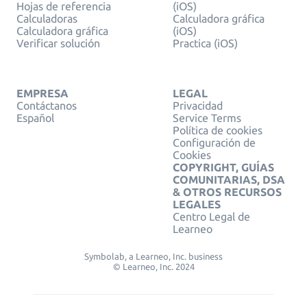
Hojas de referencia
(iOS)
Calculadoras
Calculadora gráfica
Calculadora gráfica
(iOS)
Verificar solución
Practica (iOS)
EMPRESA
LEGAL
Contáctanos
Privacidad
Español
Service Terms
Política de cookies
Configuración de
Cookies
COPYRIGHT, GUÍAS
COMUNITARIAS, DSA
& OTROS RECURSOS
LEGALES
Centro Legal de
Learneo
Symbolab, a Learneo, Inc. business
© Learneo, Inc. 2024