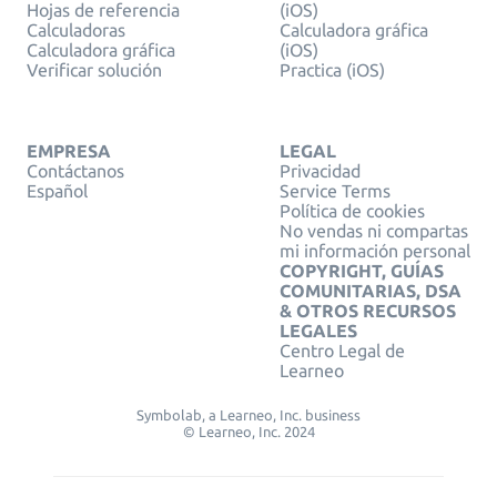
Hojas de referencia
(iOS)
Calculadoras
Calculadora gráfica
Calculadora gráfica
(iOS)
Verificar solución
Practica (iOS)
EMPRESA
LEGAL
Contáctanos
Privacidad
Español
Service Terms
Política de cookies
No vendas ni compartas
mi información personal
COPYRIGHT, GUÍAS
COMUNITARIAS, DSA
& OTROS RECURSOS
LEGALES
Centro Legal de
Learneo
Symbolab, a Learneo, Inc. business
© Learneo, Inc. 2024