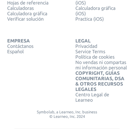
Hojas de referencia
(iOS)
Calculadoras
Calculadora gráfica
Calculadora gráfica
(iOS)
Verificar solución
Practica (iOS)
EMPRESA
LEGAL
Contáctanos
Privacidad
Español
Service Terms
Política de cookies
No vendas ni compartas
mi información personal
COPYRIGHT, GUÍAS
COMUNITARIAS, DSA
& OTROS RECURSOS
LEGALES
Centro Legal de
Learneo
Symbolab, a Learneo, Inc. business
© Learneo, Inc. 2024