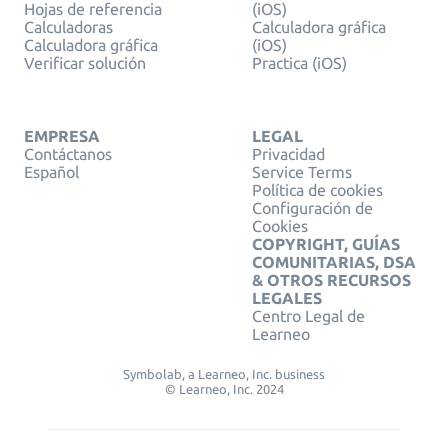
Hojas de referencia
(iOS)
Calculadoras
Calculadora gráfica
Calculadora gráfica
(iOS)
Verificar solución
Practica (iOS)
EMPRESA
LEGAL
Contáctanos
Privacidad
Español
Service Terms
Política de cookies
Configuración de
Cookies
COPYRIGHT, GUÍAS
COMUNITARIAS, DSA
& OTROS RECURSOS
LEGALES
Centro Legal de
Learneo
Symbolab, a Learneo, Inc. business
© Learneo, Inc. 2024