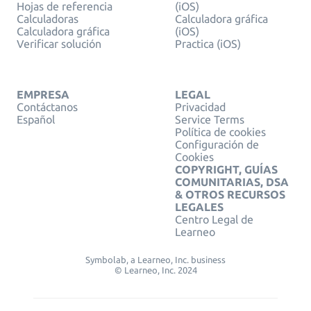
Hojas de referencia
(iOS)
Calculadoras
Calculadora gráfica
Calculadora gráfica
(iOS)
Verificar solución
Practica (iOS)
EMPRESA
LEGAL
Contáctanos
Privacidad
Español
Service Terms
Política de cookies
Configuración de
Cookies
COPYRIGHT, GUÍAS
COMUNITARIAS, DSA
& OTROS RECURSOS
LEGALES
Centro Legal de
Learneo
Symbolab, a Learneo, Inc. business
© Learneo, Inc. 2024