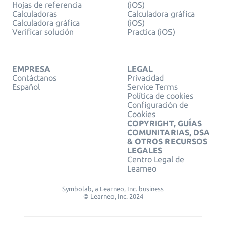
Hojas de referencia
(iOS)
Calculadoras
Calculadora gráfica
Calculadora gráfica
(iOS)
Verificar solución
Practica (iOS)
EMPRESA
LEGAL
Contáctanos
Privacidad
Español
Service Terms
Política de cookies
Configuración de
Cookies
COPYRIGHT, GUÍAS
COMUNITARIAS, DSA
& OTROS RECURSOS
LEGALES
Centro Legal de
Learneo
Symbolab, a Learneo, Inc. business
© Learneo, Inc. 2024