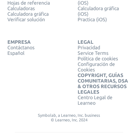
Hojas de referencia
(iOS)
Calculadoras
Calculadora gráfica
Calculadora gráfica
(iOS)
Verificar solución
Practica (iOS)
EMPRESA
LEGAL
Contáctanos
Privacidad
Español
Service Terms
Política de cookies
Configuración de
Cookies
COPYRIGHT, GUÍAS
COMUNITARIAS, DSA
& OTROS RECURSOS
LEGALES
Centro Legal de
Learneo
Symbolab, a Learneo, Inc. business
© Learneo, Inc. 2024