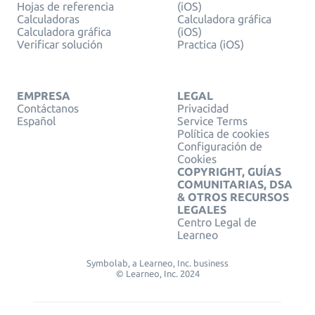
Hojas de referencia
(iOS)
Calculadoras
Calculadora gráfica
Calculadora gráfica
(iOS)
Verificar solución
Practica (iOS)
EMPRESA
LEGAL
Contáctanos
Privacidad
Español
Service Terms
Política de cookies
Configuración de
Cookies
COPYRIGHT, GUÍAS
COMUNITARIAS, DSA
& OTROS RECURSOS
LEGALES
Centro Legal de
Learneo
Symbolab, a Learneo, Inc. business
© Learneo, Inc. 2024