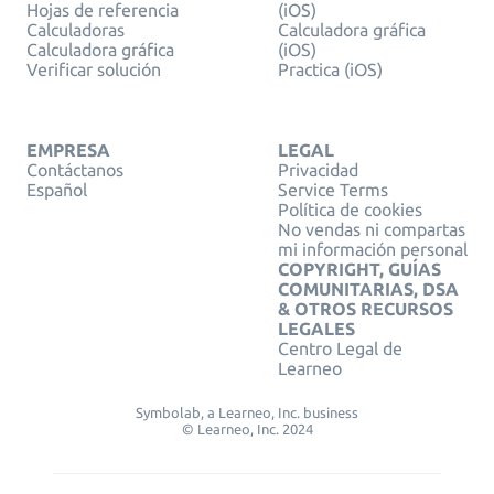
Hojas de referencia
(iOS)
Calculadoras
Calculadora gráfica
Calculadora gráfica
(iOS)
Verificar solución
Practica (iOS)
EMPRESA
LEGAL
Contáctanos
Privacidad
Español
Service Terms
Política de cookies
No vendas ni compartas
mi información personal
COPYRIGHT, GUÍAS
COMUNITARIAS, DSA
& OTROS RECURSOS
LEGALES
Centro Legal de
Learneo
Symbolab, a Learneo, Inc. business
© Learneo, Inc. 2024