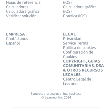
Hojas de referencia
(iOS)
Calculadoras
Calculadora gráfica
Calculadora gráfica
(iOS)
Verificar solución
Practica (iOS)
EMPRESA
LEGAL
Contáctanos
Privacidad
Español
Service Terms
Política de cookies
Configuración de
Cookies
COPYRIGHT, GUÍAS
COMUNITARIAS, DSA
& OTROS RECURSOS
LEGALES
Centro Legal de
Learneo
Symbolab, a Learneo, Inc. business
© Learneo, Inc. 2024