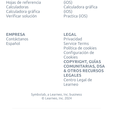
Hojas de referencia
(iOS)
Calculadoras
Calculadora gráfica
Calculadora gráfica
(iOS)
Verificar solución
Practica (iOS)
EMPRESA
LEGAL
Contáctanos
Privacidad
Español
Service Terms
Política de cookies
Configuración de
Cookies
COPYRIGHT, GUÍAS
COMUNITARIAS, DSA
& OTROS RECURSOS
LEGALES
Centro Legal de
Learneo
Symbolab, a Learneo, Inc. business
© Learneo, Inc. 2024