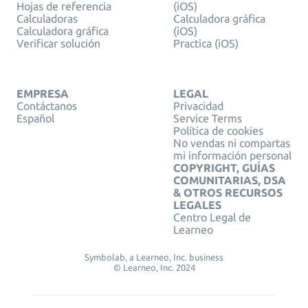
Hojas de referencia
(iOS)
Calculadoras
Calculadora gráfica
Calculadora gráfica
(iOS)
Verificar solución
Practica (iOS)
EMPRESA
LEGAL
Contáctanos
Privacidad
Español
Service Terms
Política de cookies
No vendas ni compartas
mi información personal
COPYRIGHT, GUÍAS
COMUNITARIAS, DSA
& OTROS RECURSOS
LEGALES
Centro Legal de
Learneo
Symbolab, a Learneo, Inc. business
© Learneo, Inc. 2024