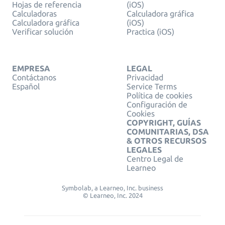
Hojas de referencia
(iOS)
Calculadoras
Calculadora gráfica
Calculadora gráfica
(iOS)
Verificar solución
Practica (iOS)
EMPRESA
LEGAL
Contáctanos
Privacidad
Español
Service Terms
Política de cookies
Configuración de
Cookies
COPYRIGHT, GUÍAS
COMUNITARIAS, DSA
& OTROS RECURSOS
LEGALES
Centro Legal de
Learneo
Symbolab, a Learneo, Inc. business
© Learneo, Inc. 2024