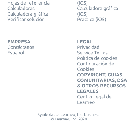
Hojas de referencia
(iOS)
Calculadoras
Calculadora gráfica
Calculadora gráfica
(iOS)
Verificar solución
Practica (iOS)
EMPRESA
LEGAL
Contáctanos
Privacidad
Español
Service Terms
Política de cookies
Configuración de
Cookies
COPYRIGHT, GUÍAS
COMUNITARIAS, DSA
& OTROS RECURSOS
LEGALES
Centro Legal de
Learneo
Symbolab, a Learneo, Inc. business
© Learneo, Inc. 2024