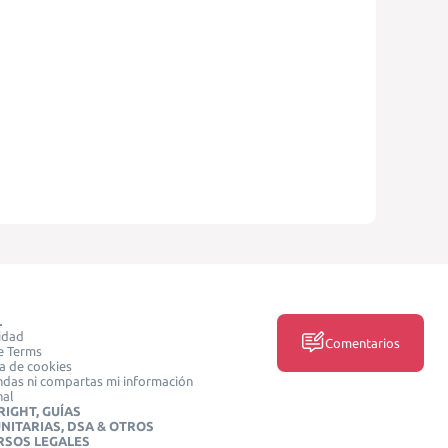
L
idad
Comentarios
e Terms
ca de cookies
das ni compartas mi información
nal
IGHT, GUÍAS
NITARIAS, DSA & OTROS
RSOS LEGALES