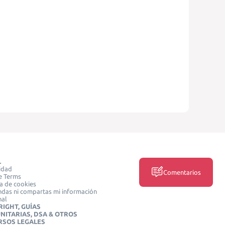
L
idad
Comentarios
e Terms
ca de cookies
das ni compartas mi información
nal
IGHT, GUÍAS
NITARIAS, DSA & OTROS
RSOS LEGALES