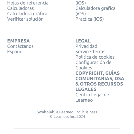
Hojas de referencia
(iOS)
Calculadoras
Calculadora gráfica
Calculadora gráfica
(iOS)
Verificar solución
Practica (iOS)
EMPRESA
LEGAL
Contáctanos
Privacidad
Español
Service Terms
Política de cookies
Configuración de
Cookies
COPYRIGHT, GUÍAS
COMUNITARIAS, DSA
& OTROS RECURSOS
LEGALES
Centro Legal de
Learneo
Symbolab, a Learneo, Inc. business
© Learneo, Inc. 2024