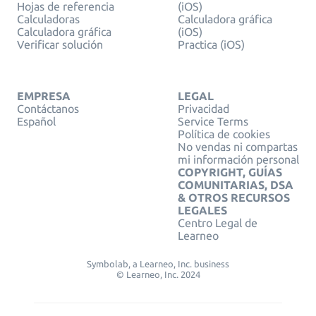
Hojas de referencia
(iOS)
Calculadoras
Calculadora gráfica
Calculadora gráfica
(iOS)
Verificar solución
Practica (iOS)
EMPRESA
LEGAL
Contáctanos
Privacidad
Español
Service Terms
Política de cookies
No vendas ni compartas
mi información personal
COPYRIGHT, GUÍAS
COMUNITARIAS, DSA
& OTROS RECURSOS
LEGALES
Centro Legal de
Learneo
Symbolab, a Learneo, Inc. business
© Learneo, Inc. 2024