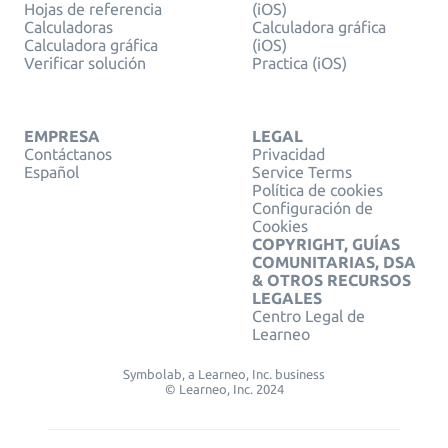
Hojas de referencia
(iOS)
Calculadoras
Calculadora gráfica
Calculadora gráfica
(iOS)
Verificar solución
Practica (iOS)
EMPRESA
LEGAL
Contáctanos
Privacidad
Español
Service Terms
Política de cookies
Configuración de
Cookies
COPYRIGHT, GUÍAS
COMUNITARIAS, DSA
& OTROS RECURSOS
LEGALES
Centro Legal de
Learneo
Symbolab, a Learneo, Inc. business
© Learneo, Inc. 2024