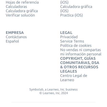
Hojas de referencia
(iOS)
Calculadoras
Calculadora gráfica
Calculadora gráfica
(iOS)
Verificar solución
Practica (iOS)
EMPRESA
LEGAL
Contáctanos
Privacidad
Español
Service Terms
Política de cookies
No vendas ni compartas
mi información personal
COPYRIGHT, GUÍAS
COMUNITARIAS, DSA
& OTROS RECURSOS
LEGALES
Centro Legal de
Learneo
Symbolab, a Learneo, Inc. business
© Learneo, Inc. 2024