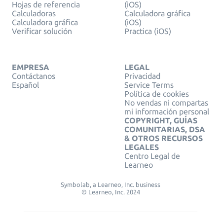
Hojas de referencia
(iOS)
Calculadoras
Calculadora gráfica
Calculadora gráfica
(iOS)
Verificar solución
Practica (iOS)
EMPRESA
LEGAL
Contáctanos
Privacidad
Español
Service Terms
Política de cookies
No vendas ni compartas
mi información personal
COPYRIGHT, GUÍAS
COMUNITARIAS, DSA
& OTROS RECURSOS
LEGALES
Centro Legal de
Learneo
Symbolab, a Learneo, Inc. business
© Learneo, Inc. 2024