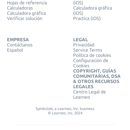
Hojas de referencia
(iOS)
Calculadoras
Calculadora gráfica
Calculadora gráfica
(iOS)
Verificar solución
Practica (iOS)
EMPRESA
LEGAL
Contáctanos
Privacidad
Español
Service Terms
Política de cookies
Configuración de
Cookies
COPYRIGHT, GUÍAS
COMUNITARIAS, DSA
& OTROS RECURSOS
LEGALES
Centro Legal de
Learneo
Symbolab, a Learneo, Inc. business
© Learneo, Inc. 2024