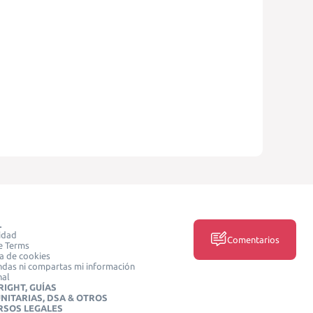
L
idad
Comentarios
e Terms
ca de cookies
das ni compartas mi información
nal
IGHT, GUÍAS
NITARIAS, DSA & OTROS
RSOS LEGALES