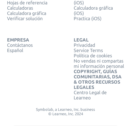
Hojas de referencia
(iOS)
Calculadoras
Calculadora gráfica
Calculadora gráfica
(iOS)
Verificar solución
Practica (iOS)
EMPRESA
LEGAL
Contáctanos
Privacidad
Español
Service Terms
Política de cookies
No vendas ni compartas
mi información personal
COPYRIGHT, GUÍAS
COMUNITARIAS, DSA
& OTROS RECURSOS
LEGALES
Centro Legal de
Learneo
Symbolab, a Learneo, Inc. business
© Learneo, Inc. 2024