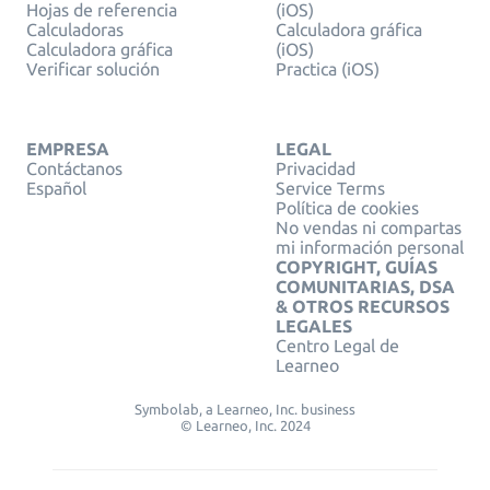
Hojas de referencia
(iOS)
Calculadoras
Calculadora gráfica
Calculadora gráfica
(iOS)
Verificar solución
Practica (iOS)
EMPRESA
LEGAL
Contáctanos
Privacidad
Español
Service Terms
Política de cookies
No vendas ni compartas
mi información personal
COPYRIGHT, GUÍAS
COMUNITARIAS, DSA
& OTROS RECURSOS
LEGALES
Centro Legal de
Learneo
Symbolab, a Learneo, Inc. business
© Learneo, Inc. 2024