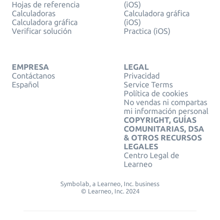
Hojas de referencia
(iOS)
Calculadoras
Calculadora gráfica
Calculadora gráfica
(iOS)
Verificar solución
Practica (iOS)
EMPRESA
LEGAL
Contáctanos
Privacidad
Español
Service Terms
Política de cookies
No vendas ni compartas
mi información personal
COPYRIGHT, GUÍAS
COMUNITARIAS, DSA
& OTROS RECURSOS
LEGALES
Centro Legal de
Learneo
Symbolab, a Learneo, Inc. business
© Learneo, Inc. 2024