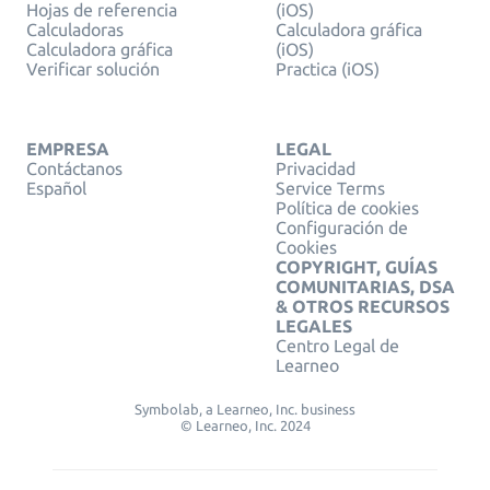
Hojas de referencia
(iOS)
Calculadoras
Calculadora gráfica
Calculadora gráfica
(iOS)
Verificar solución
Practica (iOS)
EMPRESA
LEGAL
Contáctanos
Privacidad
Español
Service Terms
Política de cookies
Configuración de
Cookies
COPYRIGHT, GUÍAS
COMUNITARIAS, DSA
& OTROS RECURSOS
LEGALES
Centro Legal de
Learneo
Symbolab, a Learneo, Inc. business
© Learneo, Inc. 2024