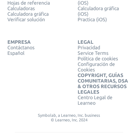
Hojas de referencia
(iOS)
Calculadoras
Calculadora gráfica
Calculadora gráfica
(iOS)
Verificar solución
Practica (iOS)
EMPRESA
LEGAL
Contáctanos
Privacidad
Español
Service Terms
Política de cookies
Configuración de
Cookies
COPYRIGHT, GUÍAS
COMUNITARIAS, DSA
& OTROS RECURSOS
LEGALES
Centro Legal de
Learneo
Symbolab, a Learneo, Inc. business
© Learneo, Inc. 2024