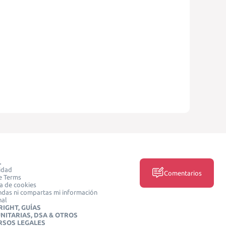
L
idad
Comentarios
e Terms
ca de cookies
das ni compartas mi información
nal
IGHT, GUÍAS
NITARIAS, DSA & OTROS
RSOS LEGALES