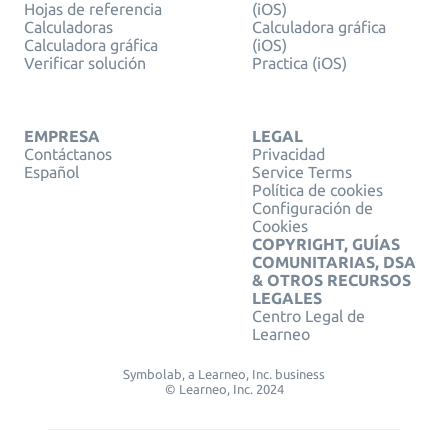
Hojas de referencia
(iOS)
Calculadoras
Calculadora gráfica
Calculadora gráfica
(iOS)
Verificar solución
Practica (iOS)
EMPRESA
LEGAL
Contáctanos
Privacidad
Español
Service Terms
Política de cookies
Configuración de
Cookies
COPYRIGHT, GUÍAS
COMUNITARIAS, DSA
& OTROS RECURSOS
LEGALES
Centro Legal de
Learneo
Symbolab, a Learneo, Inc. business
© Learneo, Inc. 2024