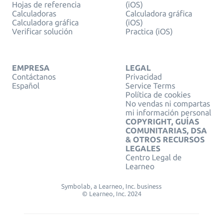
Hojas de referencia
(iOS)
Calculadoras
Calculadora gráfica
Calculadora gráfica
(iOS)
Verificar solución
Practica (iOS)
EMPRESA
LEGAL
Contáctanos
Privacidad
Español
Service Terms
Política de cookies
No vendas ni compartas
mi información personal
COPYRIGHT, GUÍAS
COMUNITARIAS, DSA
& OTROS RECURSOS
LEGALES
Centro Legal de
Learneo
Symbolab, a Learneo, Inc. business
© Learneo, Inc. 2024