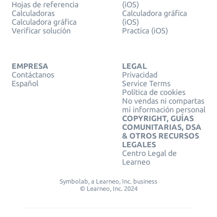
Hojas de referencia
(iOS)
Calculadoras
Calculadora gráfica
Calculadora gráfica
(iOS)
Verificar solución
Practica (iOS)
EMPRESA
LEGAL
Contáctanos
Privacidad
Español
Service Terms
Política de cookies
No vendas ni compartas
mi información personal
COPYRIGHT, GUÍAS
COMUNITARIAS, DSA
& OTROS RECURSOS
LEGALES
Centro Legal de
Learneo
Symbolab, a Learneo, Inc. business
© Learneo, Inc. 2024