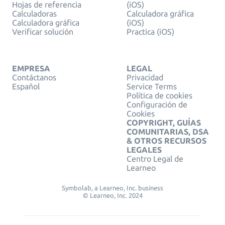
Hojas de referencia
(iOS)
Calculadoras
Calculadora gráfica
Calculadora gráfica
(iOS)
Verificar solución
Practica (iOS)
EMPRESA
LEGAL
Contáctanos
Privacidad
Español
Service Terms
Política de cookies
Configuración de
Cookies
COPYRIGHT, GUÍAS
COMUNITARIAS, DSA
& OTROS RECURSOS
LEGALES
Centro Legal de
Learneo
Symbolab, a Learneo, Inc. business
© Learneo, Inc. 2024