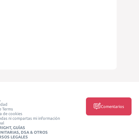
L
idad
Comentarios
e Terms
ca de cookies
das ni compartas mi información
nal
IGHT, GUÍAS
NITARIAS, DSA & OTROS
RSOS LEGALES