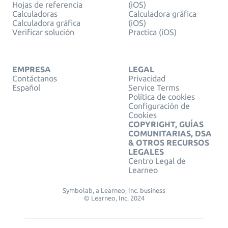
Hojas de referencia
(iOS)
Calculadoras
Calculadora gráfica
Calculadora gráfica
(iOS)
Verificar solución
Practica (iOS)
EMPRESA
LEGAL
Contáctanos
Privacidad
Español
Service Terms
Política de cookies
Configuración de
Cookies
COPYRIGHT, GUÍAS
COMUNITARIAS, DSA
& OTROS RECURSOS
LEGALES
Centro Legal de
Learneo
Symbolab, a Learneo, Inc. business
© Learneo, Inc. 2024