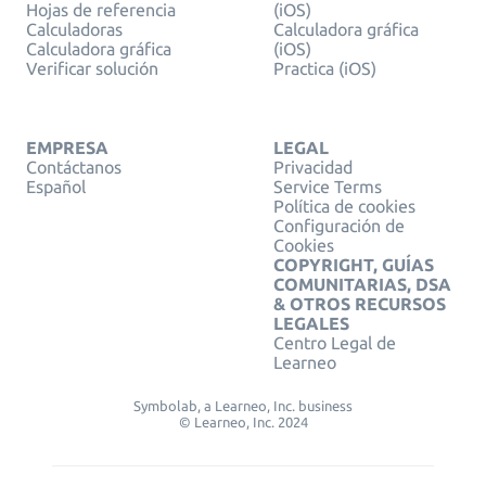
Hojas de referencia
(iOS)
Calculadoras
Calculadora gráfica
Calculadora gráfica
(iOS)
Verificar solución
Practica (iOS)
EMPRESA
LEGAL
Contáctanos
Privacidad
Español
Service Terms
Política de cookies
Configuración de
Cookies
COPYRIGHT, GUÍAS
COMUNITARIAS, DSA
& OTROS RECURSOS
LEGALES
Centro Legal de
Learneo
Symbolab, a Learneo, Inc. business
© Learneo, Inc. 2024