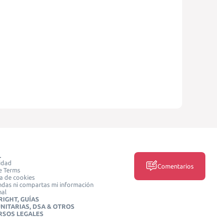
L
idad
Comentarios
e Terms
ca de cookies
das ni compartas mi información
nal
IGHT, GUÍAS
NITARIAS, DSA & OTROS
RSOS LEGALES