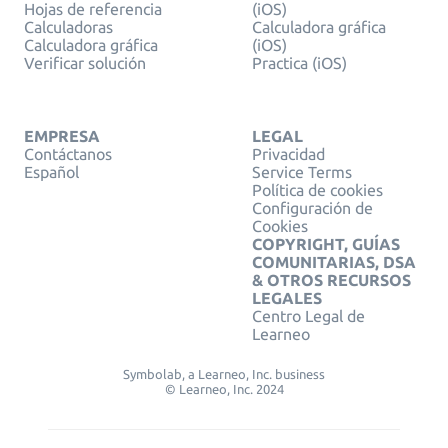
Hojas de referencia
(iOS)
Calculadoras
Calculadora gráfica
Calculadora gráfica
(iOS)
Verificar solución
Practica (iOS)
EMPRESA
LEGAL
Contáctanos
Privacidad
Español
Service Terms
Política de cookies
Configuración de
Cookies
COPYRIGHT, GUÍAS
COMUNITARIAS, DSA
& OTROS RECURSOS
LEGALES
Centro Legal de
Learneo
Symbolab, a Learneo, Inc. business
© Learneo, Inc. 2024