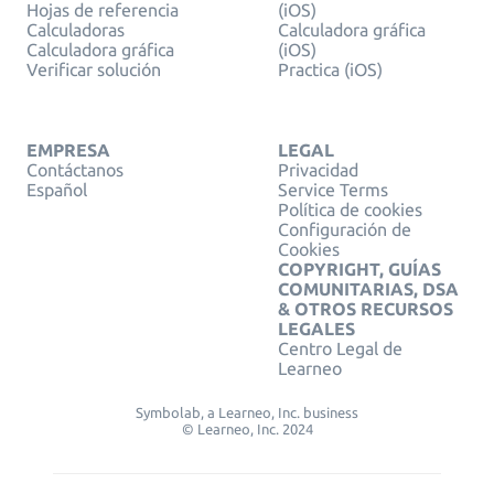
Hojas de referencia
(iOS)
Calculadoras
Calculadora gráfica
Calculadora gráfica
(iOS)
Verificar solución
Practica (iOS)
EMPRESA
LEGAL
Contáctanos
Privacidad
Español
Service Terms
Política de cookies
Configuración de
Cookies
COPYRIGHT, GUÍAS
COMUNITARIAS, DSA
& OTROS RECURSOS
LEGALES
Centro Legal de
Learneo
Symbolab, a Learneo, Inc. business
© Learneo, Inc. 2024