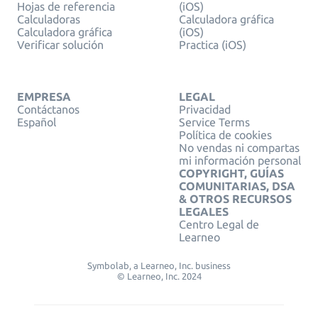
Hojas de referencia
(iOS)
Calculadoras
Calculadora gráfica
Calculadora gráfica
(iOS)
Verificar solución
Practica (iOS)
EMPRESA
LEGAL
Contáctanos
Privacidad
Español
Service Terms
Política de cookies
No vendas ni compartas
mi información personal
COPYRIGHT, GUÍAS
COMUNITARIAS, DSA
& OTROS RECURSOS
LEGALES
Centro Legal de
Learneo
Symbolab, a Learneo, Inc. business
© Learneo, Inc. 2024