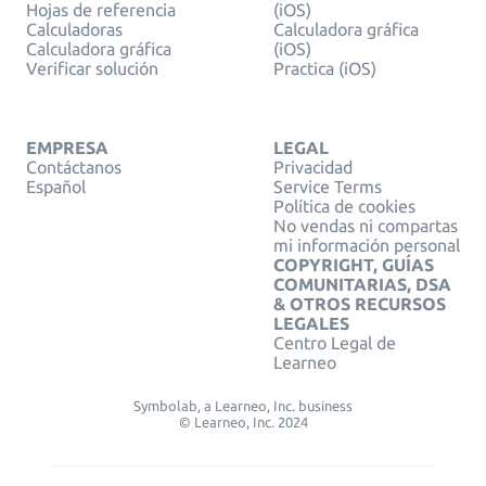
Hojas de referencia
(iOS)
Calculadoras
Calculadora gráfica
Calculadora gráfica
(iOS)
Verificar solución
Practica (iOS)
EMPRESA
LEGAL
Contáctanos
Privacidad
Español
Service Terms
Política de cookies
No vendas ni compartas
mi información personal
COPYRIGHT, GUÍAS
COMUNITARIAS, DSA
& OTROS RECURSOS
LEGALES
Centro Legal de
Learneo
Symbolab, a Learneo, Inc. business
© Learneo, Inc. 2024