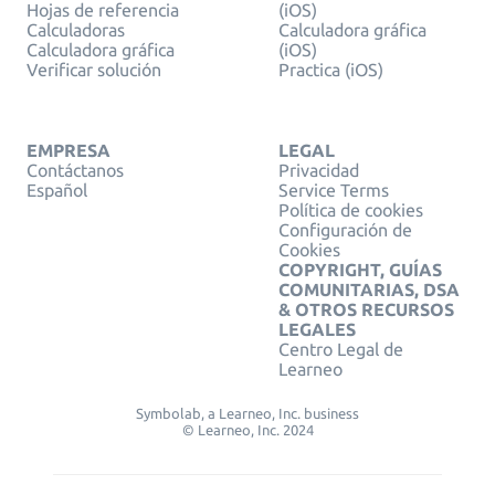
Hojas de referencia
(iOS)
Calculadoras
Calculadora gráfica
Calculadora gráfica
(iOS)
Verificar solución
Practica (iOS)
EMPRESA
LEGAL
Contáctanos
Privacidad
Español
Service Terms
Política de cookies
Configuración de
Cookies
COPYRIGHT, GUÍAS
COMUNITARIAS, DSA
& OTROS RECURSOS
LEGALES
Centro Legal de
Learneo
Symbolab, a Learneo, Inc. business
© Learneo, Inc. 2024