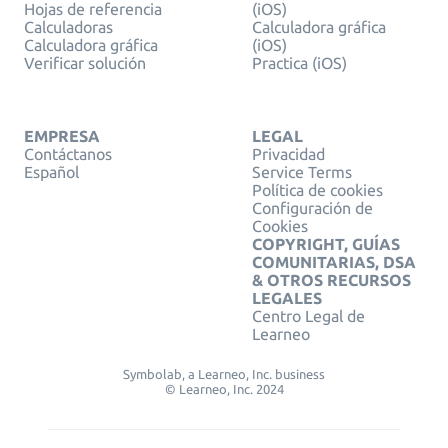
Hojas de referencia
(iOS)
Calculadoras
Calculadora gráfica
Calculadora gráfica
(iOS)
Verificar solución
Practica (iOS)
EMPRESA
LEGAL
Contáctanos
Privacidad
Español
Service Terms
Política de cookies
Configuración de
Cookies
COPYRIGHT, GUÍAS
COMUNITARIAS, DSA
& OTROS RECURSOS
LEGALES
Centro Legal de
Learneo
Symbolab, a Learneo, Inc. business
© Learneo, Inc. 2024