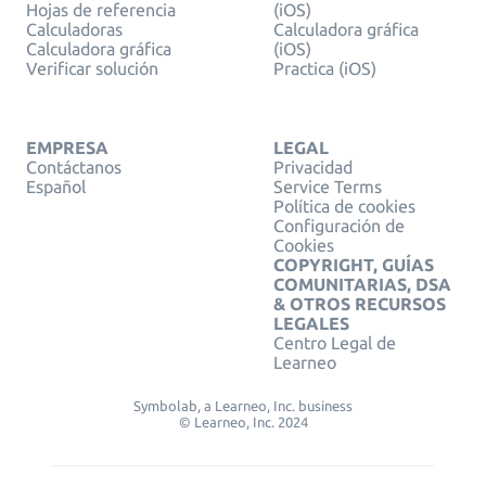
Hojas de referencia
(iOS)
Calculadoras
Calculadora gráfica
Calculadora gráfica
(iOS)
Verificar solución
Practica (iOS)
EMPRESA
LEGAL
Contáctanos
Privacidad
Español
Service Terms
Política de cookies
Configuración de
Cookies
COPYRIGHT, GUÍAS
COMUNITARIAS, DSA
& OTROS RECURSOS
LEGALES
Centro Legal de
Learneo
Symbolab, a Learneo, Inc. business
© Learneo, Inc. 2024