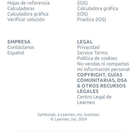
Hojas de referencia
(iOS)
Calculadoras
Calculadora gráfica
Calculadora gráfica
(iOS)
Verificar solución
Practica (iOS)
EMPRESA
LEGAL
Contáctanos
Privacidad
Español
Service Terms
Política de cookies
No vendas ni compartas
mi información personal
COPYRIGHT, GUÍAS
COMUNITARIAS, DSA
& OTROS RECURSOS
LEGALES
Centro Legal de
Learneo
Symbolab, a Learneo, Inc. business
© Learneo, Inc. 2024