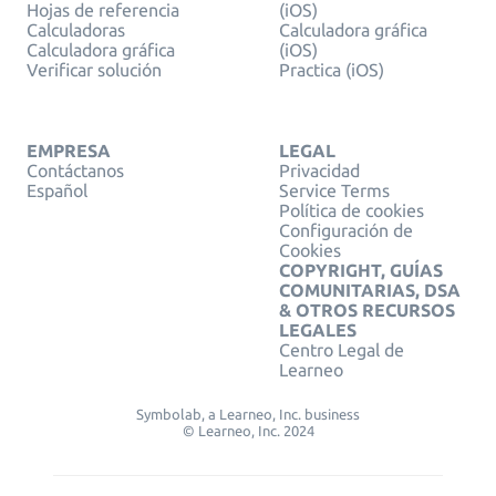
Hojas de referencia
(iOS)
Calculadoras
Calculadora gráfica
Calculadora gráfica
(iOS)
Verificar solución
Practica (iOS)
EMPRESA
LEGAL
Contáctanos
Privacidad
Español
Service Terms
Política de cookies
Configuración de
Cookies
COPYRIGHT, GUÍAS
COMUNITARIAS, DSA
& OTROS RECURSOS
LEGALES
Centro Legal de
Learneo
Symbolab, a Learneo, Inc. business
© Learneo, Inc. 2024