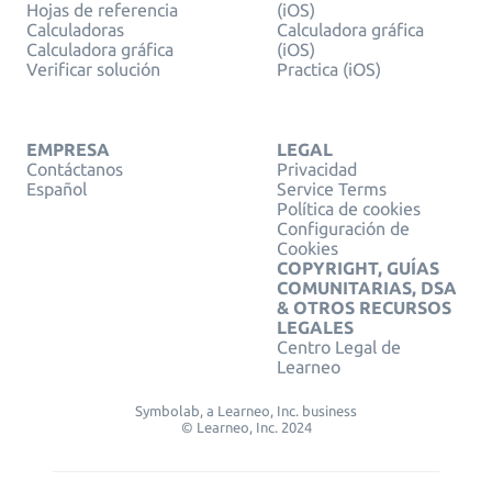
Hojas de referencia
(iOS)
Calculadoras
Calculadora gráfica
Calculadora gráfica
(iOS)
Verificar solución
Practica (iOS)
EMPRESA
LEGAL
Contáctanos
Privacidad
Español
Service Terms
Política de cookies
Configuración de
Cookies
COPYRIGHT, GUÍAS
COMUNITARIAS, DSA
& OTROS RECURSOS
LEGALES
Centro Legal de
Learneo
Symbolab, a Learneo, Inc. business
© Learneo, Inc. 2024