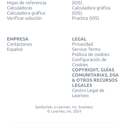
Hojas de referencia
(iOS)
Calculadoras
Calculadora gráfica
Calculadora gráfica
(iOS)
Verificar solución
Practica (iOS)
EMPRESA
LEGAL
Contáctanos
Privacidad
Español
Service Terms
Política de cookies
Configuración de
Cookies
COPYRIGHT, GUÍAS
COMUNITARIAS, DSA
& OTROS RECURSOS
LEGALES
Centro Legal de
Learneo
Symbolab, a Learneo, Inc. business
© Learneo, Inc. 2024